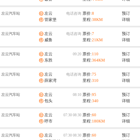
左云
票价:
8
预订
左云汽车站
管家堡
里程:
38KM
详细
左云
票价:
7
预订
左云汽车站
威鲁
里程:
21KM
详细
左云
票价:
110
预订
左云汽车站
东胜
里程:
364KM
详细
左云
票价:
75
预订
左云汽车站
薛家湾
里程:
310
详细
左云
票价:
95
预订
左云汽车站
包头
里程:
340
详细
左云
票价:
60
预订
左云汽车站
呼市
里程:
180KM
详细
左云
票价:
60
预订
左云汽车站