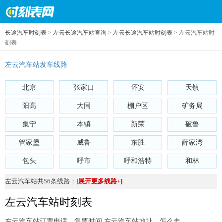
长途汽车时刻表
>
左云长途汽车站查询
>
左云长途汽车站时刻表
> 左云汽车站时
刻表
左云汽车站发车线路
北京
张家口
怀安
天镇
阳高
大同
棚户区
矿务局
集宁
本镇
新荣
破鲁
管家堡
威鲁
东胜
薛家湾
包头
呼市
呼和浩特
和林
左云汽车站共56条线路：
[展开更多线路+]
左云汽车站时刻表
左云汽车站订票电话、售票时间 左云汽车站地址、怎么走