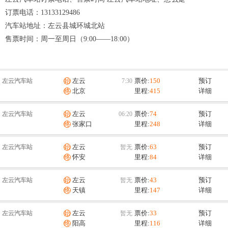
订票电话：
13133129486
汽车站地址：
左云县城环城北站
售票时间：
周一至周日（9:00——18:00）
左云
票价:
150
预订
左云汽车站
北京
里程:
415
详细
左云
票价:
74
预订
左云汽车站
张家口
里程:
248
详细
左云
票价:
63
预订
左云汽车站
怀安
里程:
84
详细
左云
票价:
43
预订
左云汽车站
天镇
里程:
147
详细
左云
票价:
33
预订
左云汽车站
阳高
里程:
116
详细