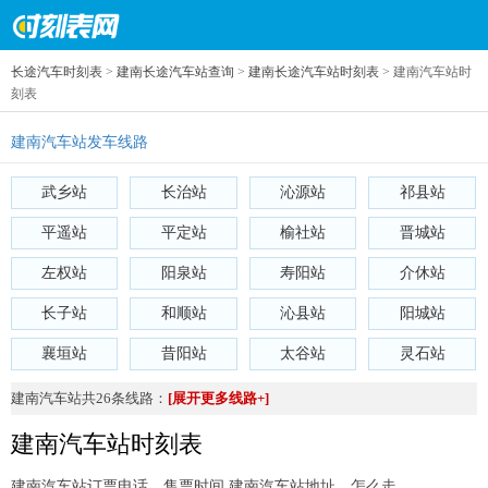
长途汽车时刻表
>
建南长途汽车站查询
>
建南长途汽车站时刻表
> 建南汽车站时
刻表
建南汽车站发车线路
武乡站
长治站
沁源站
祁县站
平遥站
平定站
榆社站
晋城站
左权站
阳泉站
寿阳站
介休站
长子站
和顺站
沁县站
阳城站
襄垣站
昔阳站
太谷站
灵石站
建南汽车站共26条线路：
[展开更多线路+]
建南汽车站时刻表
建南汽车站订票电话、售票时间 建南汽车站地址、怎么走