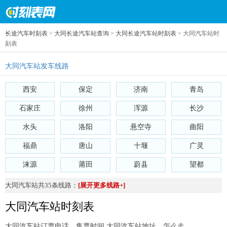
长途汽车时刻表
>
大同长途汽车站查询
>
大同长途汽车站时刻表
> 大同汽车站时
刻表
大同汽车站发车线路
西安
保定
济南
青岛
石家庄
徐州
浑源
长沙
水头
洛阳
悬空寺
曲阳
福鼎
唐山
十堰
广灵
涞源
莆田
蔚县
望都
大同汽车站共35条线路：
[展开更多线路+]
大同汽车站时刻表
大同汽车站订票电话、售票时间 大同汽车站地址、怎么走